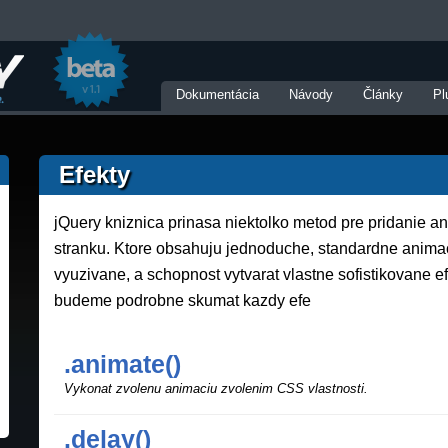
Dokumentácia
Návody
Články
Pl
Efekty
jQuery kniznica prinasa niektolko metod pre pridanie 
stranku. Ktore obsahuju jednoduche, standardne animac
vyuzivane, a schopnost vytvarat vlastne sofistikovane efe
budeme podrobne skumat kazdy efe
.animate()
Vykonat zvolenu animaciu zvolenim CSS vlastnosti.
.delay()