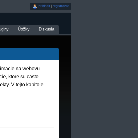
prihlasit
|
registrovat
uginy
Útržky
Diskusia
animacie na webovu
ie, ktore su casto
kty. V tejto kapitole