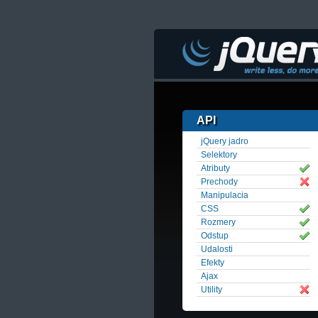
API
jQuery jadro
Selektory
Atributy
Prechody
Manipulacia
CSS
Rozmery
Odstup
Udalosti
Efekty
Ajax
Utility