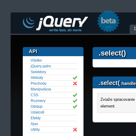
API
.select()
Všetko
jQuery jadro
Selektory
Atribúty
.select(
handle
Prechody
Manipulácia
CSS
Zviaže spracovanie u
Rozmery
element.
Odstup
Udalosti
Efekty
Ajax
Utility