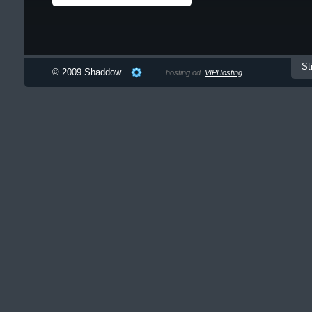
St
© 2009 Shaddow
hosting od
VIPHosting