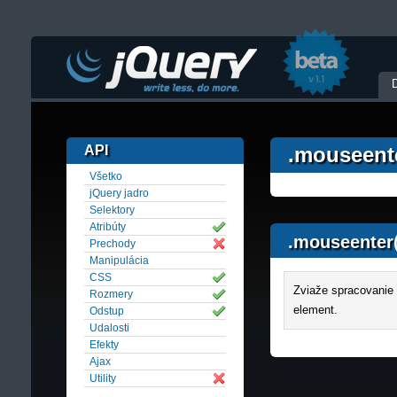
API
.mouseente
Všetko
jQuery jadro
Selektory
Atribúty
.mouseenter
Prechody
Manipulácia
CSS
Zviaže spracovanie u
Rozmery
element.
Odstup
Udalosti
Efekty
Ajax
Utility