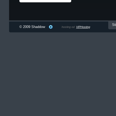
St
© 2009 Shaddow
hosting od
VIPHosting