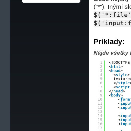
("*"). Inými s
$('*:file
$('input:
Priklady:
Nájde všetky f
1
<!DOCTYPE
2
<
html
>
3
<
head
>
4
<
style
>
5
textare
6
</
style
7
<
script
8
</
head
>
9
<
body
>
10
<
form
11
<
inpu
12
<
inpu
13
14
<
inpu
15
<
inpu
16
<
inpu
17