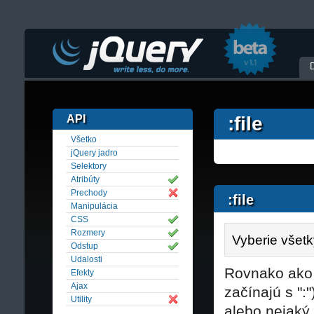
API
:file
Všetko
jQuery jadro
Selektory
Atribúty
Prechody
:file
Manipulácia
CSS
Rozmery
Vyberie všetky
Odstup
Udalosti
Rovnako ako u
Efekty
Ajax
začínajú s ":
Utility
alebo nejaký 