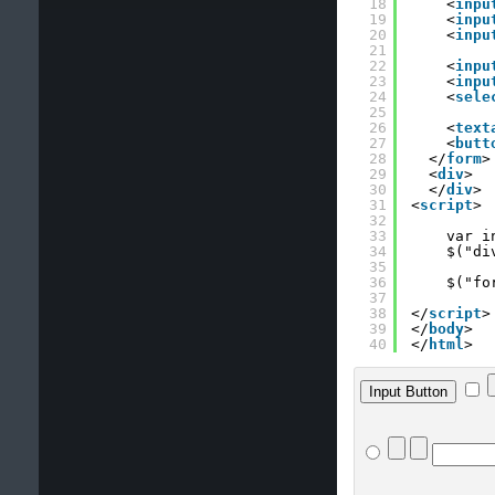
18
<
inpu
19
<
inpu
20
<
inpu
21
22
<
inpu
23
<
inpu
24
<
sele
25
26
<
text
27
<
butt
28
</
form
>
29
<
div
>
30
</
div
>
31
<
script
>
32
33
var i
34
$("di
35
36
$("fo
37
38
</
script
>
39
</
body
>
40
</
html
>