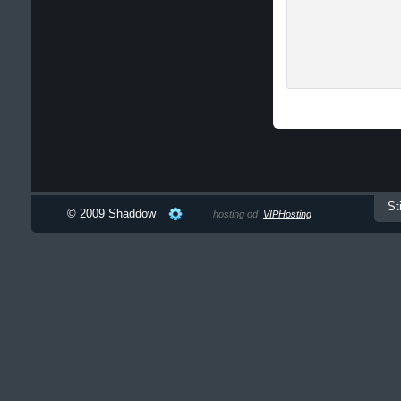
St
© 2009 Shaddow
hosting od
VIPHosting