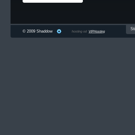
St
© 2009 Shaddow
hosting od
VIPHosting