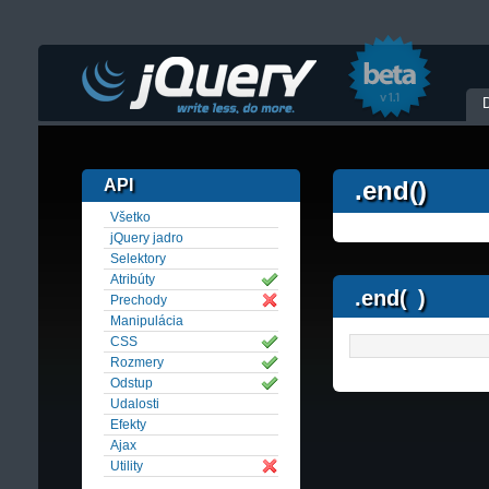
API
.end()
Všetko
jQuery jadro
Selektory
Atribúty
.end(
)
Prechody
Manipulácia
CSS
Rozmery
Odstup
Udalosti
Efekty
Ajax
Utility