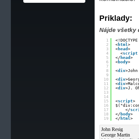
Priklady:
Nájde všetky 
1
<!DOCTYPE
2
<
html
>
3
<
head
>
4
<
script
5
</
head
>
6
<
body
>
7
8
<
div
>John
9
10
<
div
>Geor
11
<
div
>Malc
12
<
div
>J. O
13
14
15
<
script
>
16
$("div:co
17
</
scr
18
</
body
>
19
</
html
>