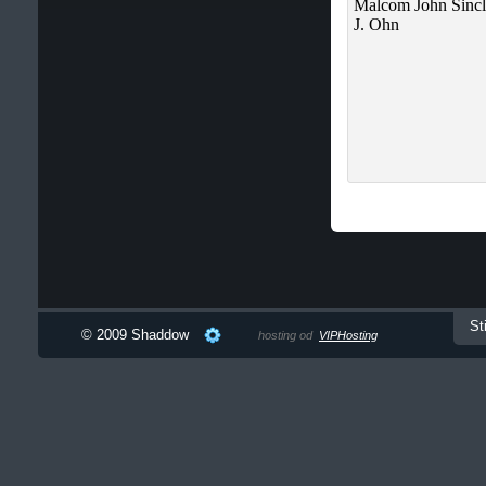
St
© 2009 Shaddow
hosting od
VIPHosting