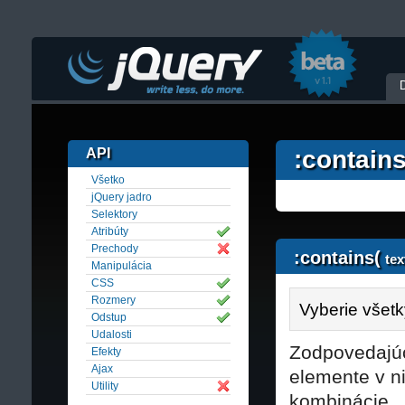
API
:contains
Všetko
jQuery jadro
Selektory
Atribúty
Prechody
:contains(
tex
Manipulácia
CSS
Rozmery
Vyberie všetk
Odstup
Udalosti
Zodpovedajúc
Efekty
Ajax
elemente v n
Utility
kombinácie.