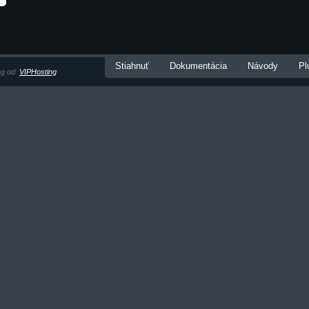
Stiahnuť
Dokumentácia
Návody
Pl
ng od
VIPHosting