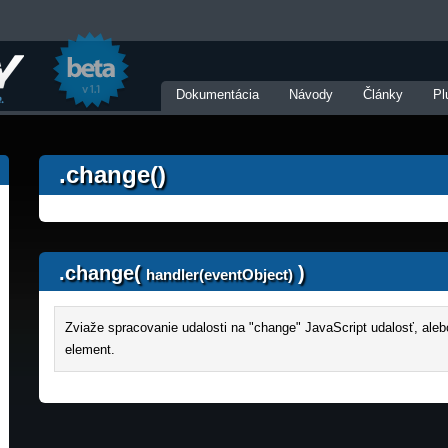
Dokumentácia
Návody
Články
Pl
.change()
.change(
)
handler(eventObject)
Zviaže spracovanie udalosti na "change" JavaScript udalosť, alebo
element.