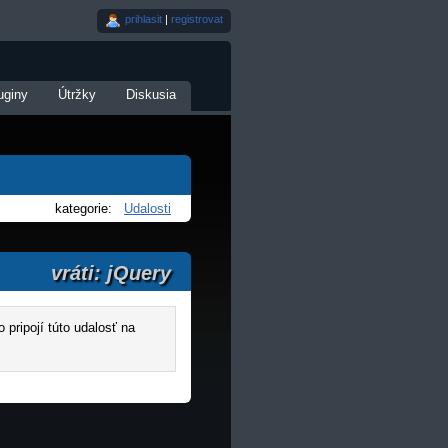
prihlasit
|
registrovat
uginy
Útržky
Diskusia
kategorie:
Udalosti
vráti: jQuery
 pripojí túto udalosť na