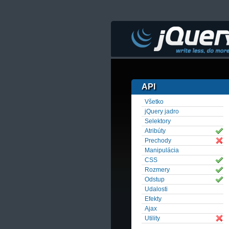
API
Všetko
jQuery jadro
Selektory
Atribúty
Prechody
Manipulácia
CSS
Rozmery
Odstup
Udalosti
Efekty
Ajax
Utility