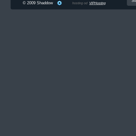
St
© 2009 Shaddow
hosting od
VIPHosting