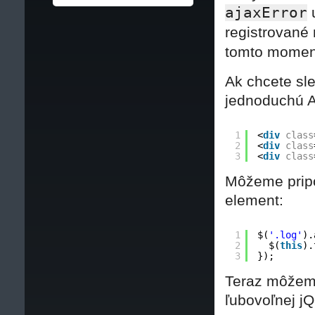
ajaxError
u
registrovan
tomto momen
Ak chcete sle
jednoduchú A
1
<
div
class
2
<
div
class
3
<
div
class
Môžeme pripo
element:
1
$(
'.log'
).
2
$(
this
).
3
});
Teraz môžeme
ľubovoľnej j