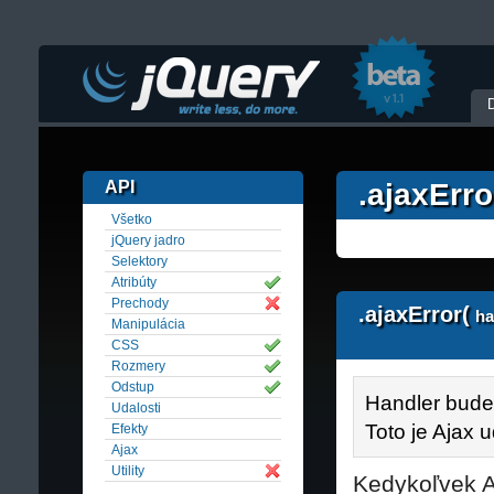
API
.ajaxErro
Všetko
jQuery jadro
Selektory
Atribúty
Prechody
.ajaxError(
ha
Manipulácia
CSS
Rozmery
Odstup
Handler bude
Udalosti
Toto je Ajax u
Efekty
Ajax
Utility
Kedykoľvek A