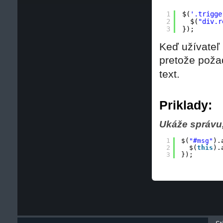
1
$(
'.trigge
2
$(
"div.r
3
});
Keď užívateľ 
pretože poža
text.
Priklady:
Ukáže správu,
1
$(
"#msg"
).
2
$(
this
).
3
});