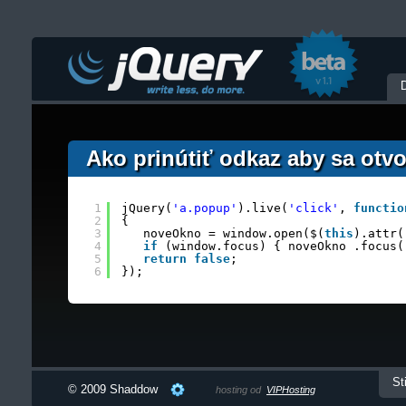
Ako prinútiť odkaz aby sa otv
1
jQuery(
'a.popup'
).live(
'click'
, 
functio
2
{
3
noveOkno = window.open($(
this
).attr(
4
if
(window.focus) { noveOkno .focus(
5
return
false
;
6
});
St
© 2009 Shaddow
hosting od
VIPHosting