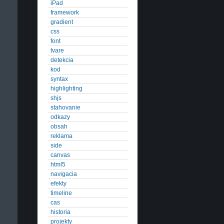
iPad
framework
gradient
css
font
tvare
detekcia
kod
syntax
highlighting
shjs
stahovanie
odkazy
obsah
reklama
side
canvas
html5
navigacia
efekty
timeline
cas
historia
projekty