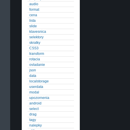
audio
format
cena
lista
slide
klavesnica
selektory
skratky
CSS3
transform
rotacia
ovladanie
json
data
localstorage
userdata
modal
upozornenia
android
select
drag
tagy
nalepky