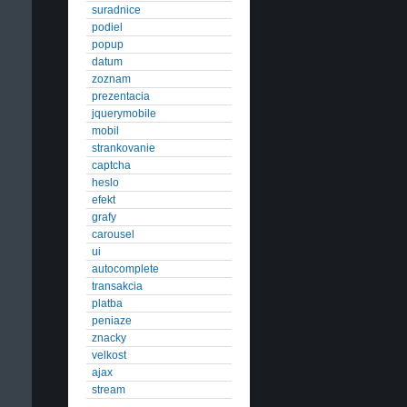
suradnice
podiel
popup
datum
zoznam
prezentacia
jquerymobile
mobil
strankovanie
captcha
heslo
efekt
grafy
carousel
ui
autocomplete
transakcia
platba
peniaze
znacky
velkost
ajax
stream