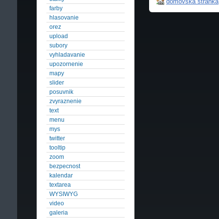
domovská stránka
farby
hlasovanie
orez
upload
subory
vyhladavanie
upozornenie
mapy
slider
posuvnik
zvyraznenie
text
menu
mys
twitter
tooltip
zoom
bezpecnost
kalendar
textarea
WYSIWYG
video
galeria