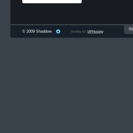
St
© 2009 Shaddow
hosting od
VIPHosting