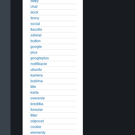
stitky
chat
dock
ikony
social
tlacidlo
zdielat
button
google
plus
googleplus
notifikacie
ubuntu
kamera
bublina
title
karta
overenie
kreditka
fomular
filter
odpocet
cookie
elementy