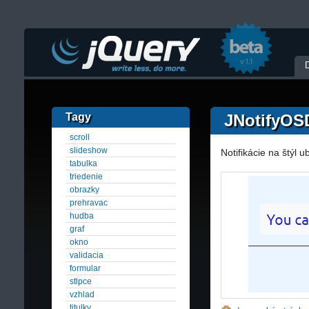
Tagy
JNotifyOS
scroll
slideshow
Notifikácie na štýl u
tabulka
triedenie
obrazky
prehravac
hudba
graf
okno
validacia
formular
stlpce
vzhlad
titulky